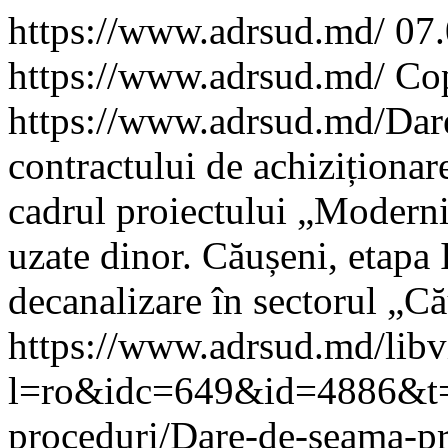
https://www.adrsud.md/
07
https://www.adrsud.md/
Cop
https://www.adrsud.md/
Dar
contractului de achiziționare
cadrul proiectului „Moderniz
uzate dinor. Căușeni, etapa I
decanalizare în sectorul „C
https://www.adrsud.md/lib
l=ro&idc=649&id=4886&t=/A
proceduri/Dare-de-seama-pri