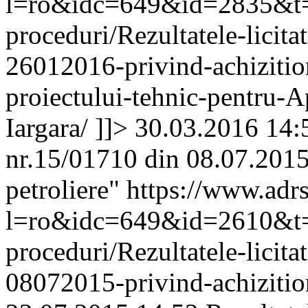
l=ro&idc=649&id=2835&t=/A
proceduri/Rezultatele-licita
26012016-privind-achizition
proiectului-tehnic-pentru-
Iargara/
]]>
30.03.2016 14:
nr.15/01710 din 08.07.2015
petroliere"
https://www.adr
l=ro&idc=649&id=2610&t=/A
proceduri/Rezultatele-licit
08072015-privind-achizitio