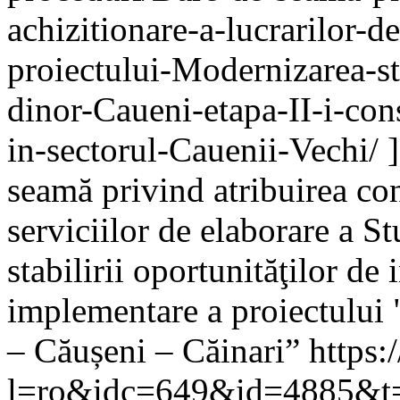
achizitionare-a-lucrarilor-d
proiectului-Modernizarea-st
dinor-Caueni-etapa-II-i-con
in-sectorul-Cauenii-Vechi/
seamă privind atribuirea con
serviciilor de elaborare a St
stabilirii oportunităţilor de 
implementare a proiectului
– Căușeni – Căinari”
https
l=ro&idc=649&id=4885&t=/A