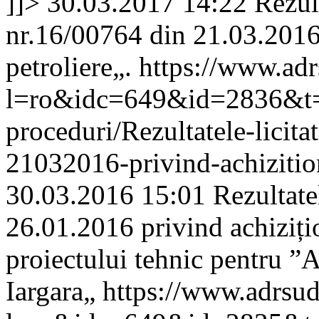
]]>
30.03.2017 14:22
Rezul
nr.16/00764 din 21.03.2016
petroliere„.
https://www.ad
l=ro&idc=649&id=2836&t=/A
proceduri/Rezultatele-licit
21032016-privind-achizitio
30.03.2016 15:01
Rezultatel
26.01.2016 privind achizițio
proiectului tehnic pentru ”
Iargara„
https://www.adrsu