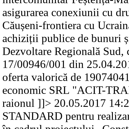
asigurarea conexiunii cu dr
Căușeni-frontiera cu Ucrain
achiziții publice de bunuri ș
Dezvoltare Regională Sud, c
17/00946/001 din 25.04.201
oferta valorică de 19074041,
economic SRL "ACIT-TRANS"
raionul ]]>
20.05.2017 14:
STANDARD pentru realizarea 
în cadrul proiectului „Const