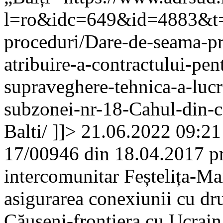
l=ro&idc=649&id=4883&t=/A
proceduri/Dare-de-seama-pr
atribuire-a-contractului-pen
supraveghere-tehnica-a-lucra
subzonei-nr-18-Cahul-din-
Balti/
]]>
21.06.2022 09:21
17/00946 din 18.04.2017 pr
intercomunitar Feștelița-Ma
asigurarea conexiunii cu dr
Căușeni-frontiera cu Ucrain