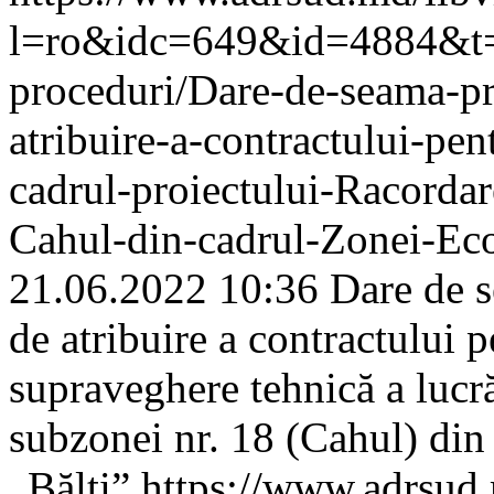
l=ro&idc=649&id=4884&t=/A
proceduri/Dare-de-seama-pr
atribuire-a-contractului-pent
cadrul-proiectului-Racordare
Cahul-din-cadrul-Zonei-Ec
21.06.2022 10:36
Dare de s
de atribuire a contractului p
supraveghere tehnică a lucră
subzonei nr. 18 (Cahul) di
„Bălți”
https://www.adrsud