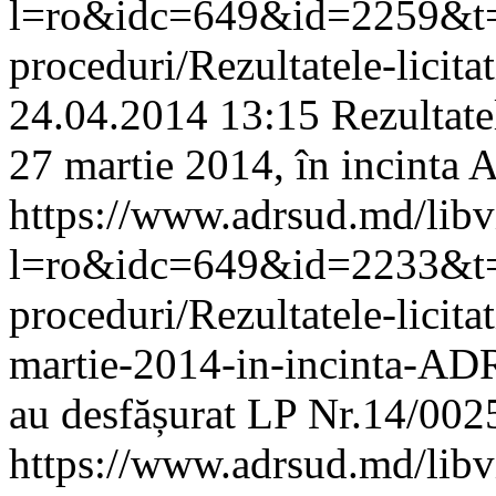
l=ro&idc=649&id=2259&t=/A
proceduri/Rezultatele-licit
24.04.2014 13:15
Rezultatel
27 martie 2014, în incinta
https://www.adrsud.md/lib
l=ro&idc=649&id=2233&t=/A
proceduri/Rezultatele-licitat
martie-2014-in-incinta-A
au desfășurat LP Nr.14/002
https://www.adrsud.md/lib