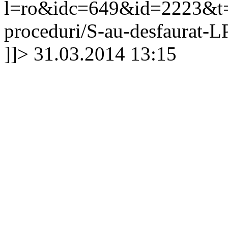
l=ro&idc=649&id=2223&t=/A
proceduri/S-au-desfaurat-
]]>
31.03.2014 13:15