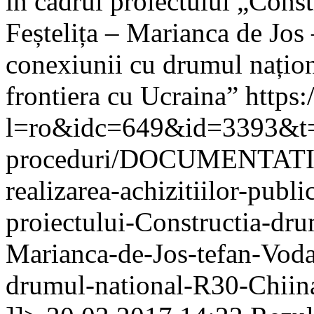
în cadrul proiectului „Cons
Feștelița – Marianca de Jos 
conexiunii cu drumul națio
frontiera cu Ucraina”
https
l=ro&idc=649&id=3393&t=/A
proceduri/DOCUMENTAT
realizarea-achizitiilor-publi
proiectului-Constructia-dru
Marianca-de-Jos-tefan-Voda
drumul-national-R30-Chiina