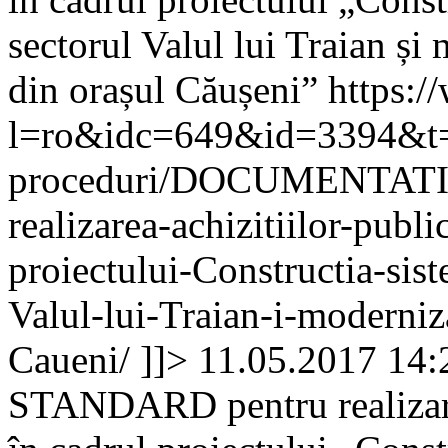
sectorul Valul lui Traian și
din orașul Căușeni”
https:/
l=ro&idc=649&id=3394&t=/A
proceduri/DOCUMENTAT
realizarea-achizitiilor-publi
proiectului-Constructia-sist
Valul-lui-Traian-i-moderniza
Caueni/
]]>
11.05.2017 14:
STANDARD pentru realizarea 