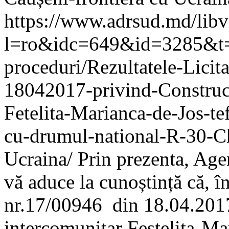
https://www.adrsud.md/lib
l=ro&idc=649&id=3285&t=/A
proceduri/Rezultatele-Licit
18042017-privind-Construct
Fetelita-Marianca-de-Jos-te
cu-drumul-national-R-30-Ch
Ucraina/
Prin prezenta, Age
vă aduce la cunoștință că, în
nr.17/00946 din 18.04.2017
intercomunitar Feștelița-Ma