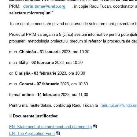
PRIM:
dorin.toma@undp.org
, în copie Radu Tucan, coordonator a
selectare microregiuni".
Toate detaliile necesare privind concursul de selectare sunt prezentate 
Proiectul PRIM va organiza 5 (cinci) sesiuni informative pentru potențialii 
propuneri, metodologia proiectului precum și referitor la procedura de de
mun.
Chișinău - 31 ianuarie
2023, ora 10:30
mun.
Bălți - 02 februarie
2023, ora 10:30
or.
Cimișlia - 03 februarie
2023, ora 10:30
mun.
Comrat - 07 februarie
2023, ora 10:30
format
online - 14 februarie
2023, ora 11:00
Pentru mai multe detalii, contactați Radu Tucan la
radu.tucan@undp.or
Documente justificative:
EN: Statement of commitment and partnership
EN: The Application Form