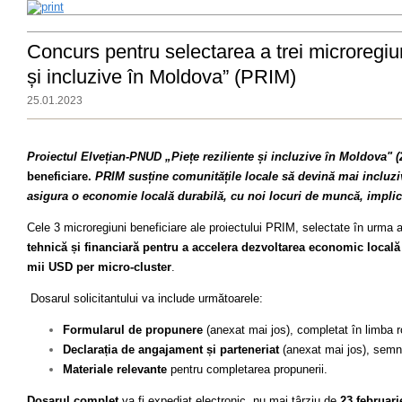
Concurs pentru selectarea a trei microregiuni
și incluzive în Moldova” (PRIM)
25.01.2023
Proiectul Elvețian-PNUD „Piețe reziliente și incluzive în Moldova" 
beneficiare.
PRIM susține comunitățile locale să devină mai incluzive
asigura o economie locală durabilă, cu noi locuri de muncă, implicând
Cele 3 microregiuni beneficiare ale proiectului PRIM, selectate în urma
tehnică și financiară pentru a accelera dezvoltarea economic locală
mii USD per micro-cluster
.
Dosarul solicitantului va include următoarele:
Formularul de propunere
(anexat mai jos), completat în limba
Declarația de angajament și parteneriat
(anexat mai jos), semnat
Materiale relevante
pentru completarea propunerii.
Dosarul complet
va fi expediat electronic, nu mai târziu de
23 februari