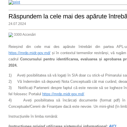
Răspundem la cele mai des apărute întrebăr
24.07.2024
3300 Accesări
Reieșind din cele mai des apărute întrebări din partea APL-uri
https://mrdp.midr.gov.md/
și în contextul termenilor restrânși, vă rugă
cadrul
Concursului pentru identificarea, evaluarea și aprobarea pr
2024
.
1)
Aveți posibilitatea să vă logați în SIA doar cu stick-ul Primarului s
2)
Vă îndemnăm să depuneți Nota Conceptuală cât mai curând, deoarec
3)
Notificați Partenerii despre faptul că este nevoie să se logheze î
fel folosesc Portalul
https://mrdp.midr.gov.md/
.
4)
Aveți posibilitatea să încărcați documente (format pdf) 
Conceptuale/Cererii de Finanțare dacă este nevoie. Un mini-ghid (în limb
Instrucțiunile în limba română:
Instrucțiunea privind utilizarea sistemului informațional:
AICI
.