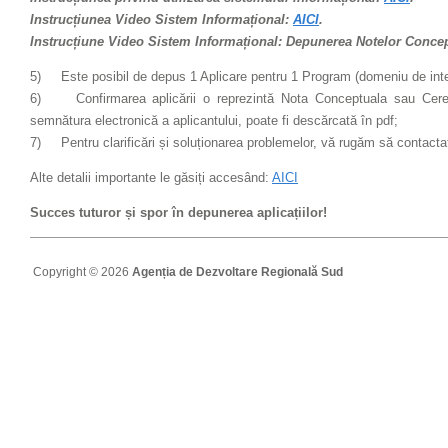
Instrucțiunea Video Sistem Informațional:
AICI
.
Instrucțiune Video Sistem Informațional: Depunerea Notelor Conce
5)
Este posibil de depus 1 Aplicare pentru 1 Program (domeniu de inte
6)
Confirmarea aplicării o reprezintă Nota Conceptuala sau Ce
semnătura electronică a aplicantului, poate fi descărcată în pdf;
7)
Pentru clarificări și soluționarea problemelor, vă rugăm să contacta
Alte detalii importante le găsiți accesând:
AICI
Succes tuturor și spor în depunerea aplicațiilor!
Copyright © 2026
Agenția de Dezvoltare Regională Sud