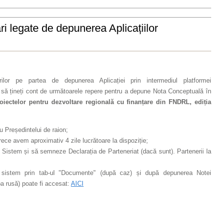
i legate de depunerea Aplicațiilor
lor pe partea de depunerea Aplicației prin intermediul platformei
m să țineți cont de următoarele repere pentru a depune Nota Conceptuală în
oiectelor pentru dezvoltare regională cu finanțare din FNDRL, ediția
au Președintelui de raion;
e avem aproximativ 4 zile lucrătoare la dispoziție;
n Sistem și să semneze Declarația de Parteneriat (dacă sunt). Partenerii la
în sistem prin tab-ul "Documente" (după caz) și după depunerea Notei
a rusă) poate fi accesat:
AICI