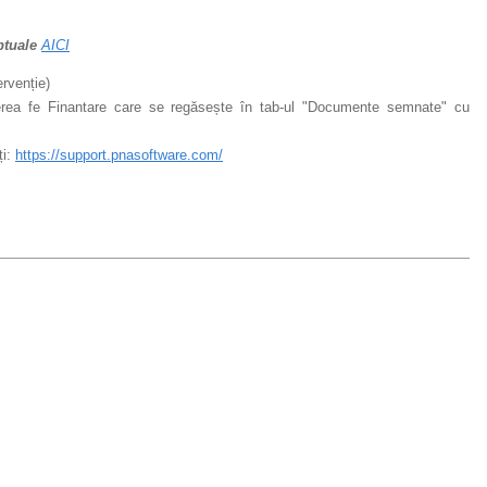
ptuale
AICI
rvenție)
rerea fe Finantare care se regăsește în tab-ul "Documente semnate" cu
ți:
https://support.pnasoftware.com/