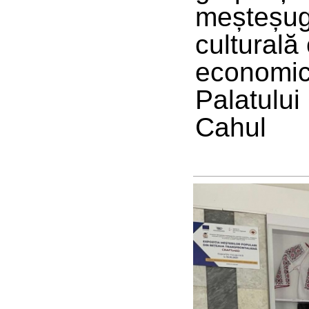
meșteșugu
culturală
economică
Palatului
Cahul