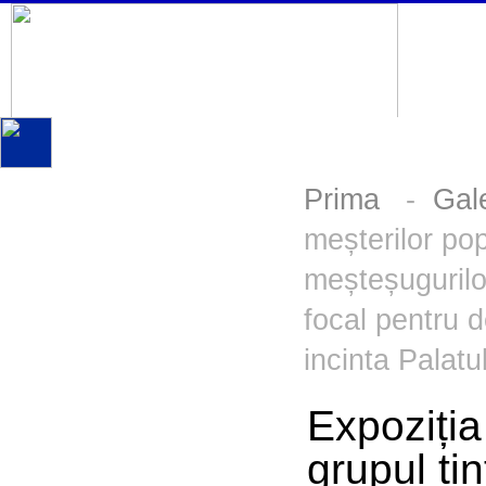
Prima
-
Gal
meșterilor pop
meșteșugurilo
focal pentru d
incinta Palatu
Expoziția
grupul ți