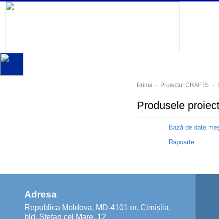
Prima
-
Proiectul CRAFTS
- P
Produsele proiect
Bază de date meșt
Rapoarte
Adresa
Republica Moldova, MD-4101 or. Cimișlia,
bld. Ștefan cel Mare, 12