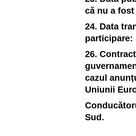
că nu a fost
24. Data tra
participare:
26. Contract
guvernament
cazul anunțu
Uniunii Eur
Conducătoru
Sud.