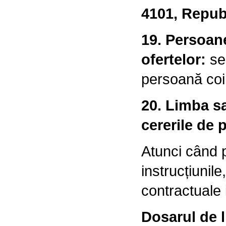
4101, Republ
19. Persoane
ofertelor:
ses
persoană coi
20. Limba sa
cererile de p
Atunci când p
instrucțiunile
contractuale i
Dosarul de l