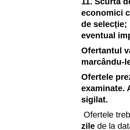
11. Scurta de
economici ca
de selecție;
eventual im
Ofertantul va
marcându-le
Ofertele pre
examinate. A
sigilat.
Ofertele tre
zile
de la dat