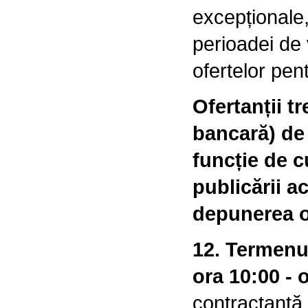
excepționale,
perioadei de v
ofertelor pen
Ofertanții tr
bancară) de 
funcție de 
publicării a
depunerea of
12. Termenul
ora 10:00 - 
contractantă 