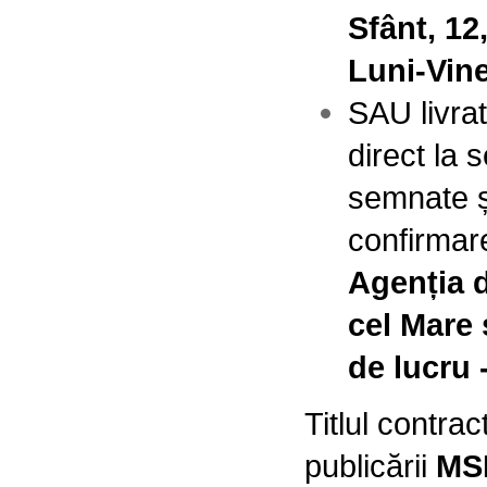
Sfânt, 12
Luni-Vine
SAU livrat
direct la 
semnate și
confirmar
Agenția d
cel Mare
de lucru 
Titlul contract
publicării
MS