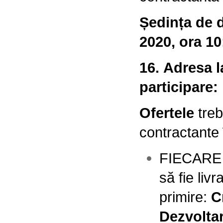
Ședința de d
2020, ora 10
16. Adresa l
participare:
Ofertele
tre
contractante
FIECARE pr
să fie liv
primire:
C
Dezvoltar