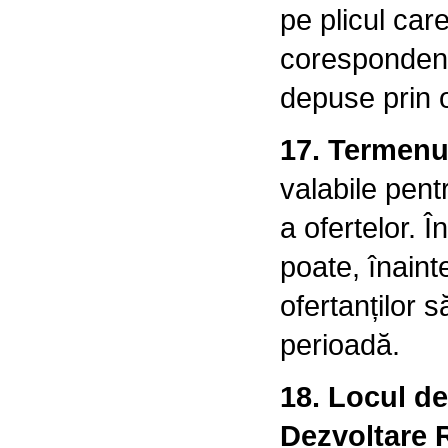
pe plicul car
corespondențe
depuse prin o
17. Termenul
valabile pen
a ofertelor. 
poate, înaint
ofertanților 
perioadă.
18. Locul de
Dezvoltare R