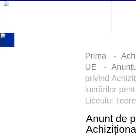
Prima
-
Achi
UE
-
Anunțu
privind Achizi
lucrărilor pen
Liceului Teor
Anunț de p
Achiziționa