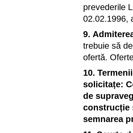
prevederile Le
02.02.1996, a
9. Admiterea
trebuie să de
ofertă. Ofert
10. Termenii 
solicitațe: 
de supravegh
construcție 
semnarea pro