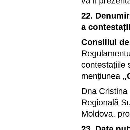
va fi prezent
22. Denumir
a contestații
Consiliul de
Regulamentulu
contestațiile
mențiunea
„
Dna Cristina
Regională Su
Moldova, pro
23. Data pub