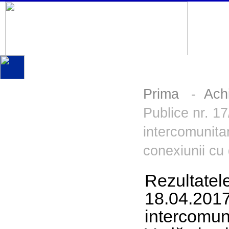
Prima
-
Achi
Publice nr. 1
intercomunita
conexiunii cu
Rezultatele
18.04.2017
intercomun