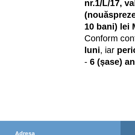
nr.1/L/17,
va
(nouăsprezec
10 bani) lei
Conform cont
luni
, iar
peri
-
6 (șase) an
Adresa