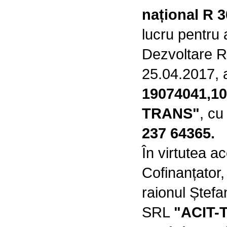
național R 
lucru pentru a
Dezvoltare R
25.04.2017, 
19074041,10 
TRANS"
, c
237 64365.
În virtutea a
Cofinanțator,
raionul Ștefa
SRL
"
ACIT-