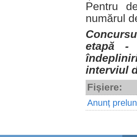
Pentru de
numărul d
Concursu
etapă - 
îndeplinir
interviul 
Fișiere:
Anunț prelung