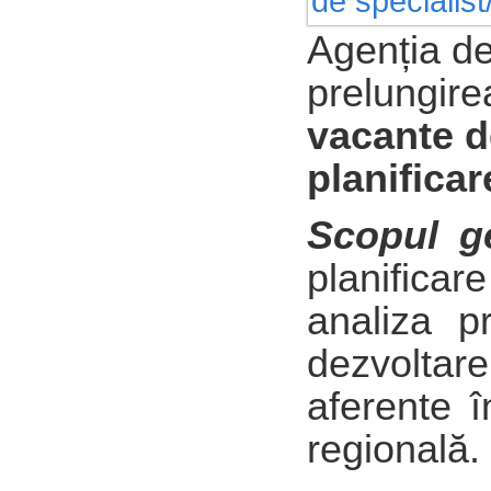
Agenția d
prelungir
vacante 
planificar
Scopul ge
planifica
analiza pr
dezvolta
aferente î
regională.