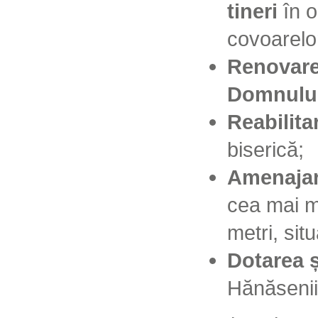
tineri
în o
covoarelor
Renovarea
Domnulu
Reabilita
biserică;
Amenajare
cea mai m
metri, sit
Dotarea ș
Hănăsenii