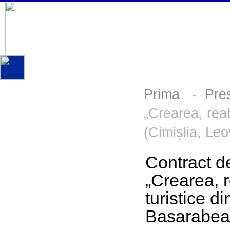
Prima
-
Pre
„Crearea, reab
(Cimișlia, Le
Contract de
„Crearea, r
turistice d
Basarabea