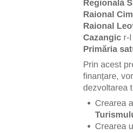
Regională 
Raional Cimi
Raional Leo
Cazangic
r-
Primăria sat
Prin acest pr
finanțare, vor
dezvoltarea t
Crearea 
Turismul
Crearea 