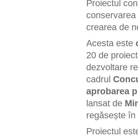
Proiectul con
conservarea p
crearea de no
Acesta este
20 de proiect
dezvoltare re
cadrul
Concu
aprobarea pr
lansat de
Min
regăsește în
Proiectul est