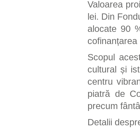
Valoarea pro
lei. Din Fond
alocate 90 %
cofinanțarea 
Scopul acestu
cultural și i
centru vibran
piatră de Co
precum fântâ
Detalii despr