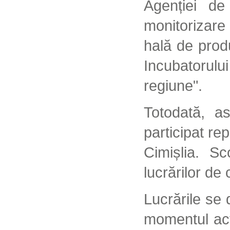
Agenției de
monitorizare
hală de produ
Incubatorulu
regiune".
Totodată, a
participat re
Cimișlia. Sc
lucrărilor de 
Lucrările se 
momentul act