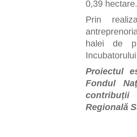
0,39 hectare
Prin realiz
antreprenorial
halei de pr
Incubatorului
Proiectul e
Fondul Naț
contribuți
Regională S