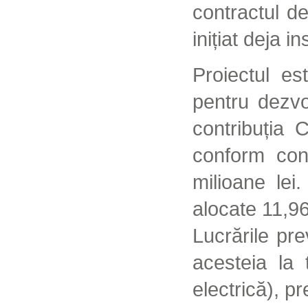
contractul d
inițiat deja 
Proiectul es
pentru dezvo
contribuția C
conform cont
milioane lei
alocate 11,96
Lucrările pr
acesteia la 
electrică), 