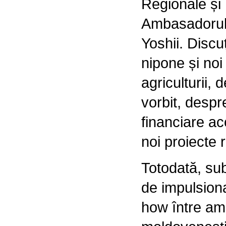
Regionale și
Ambasadorul
Yoshii. Discuț
nipone și noi
agriculturii,
vorbit, despr
financiare ac
noi proiecte 
Totodată, subi
de impulsiona
how între amb