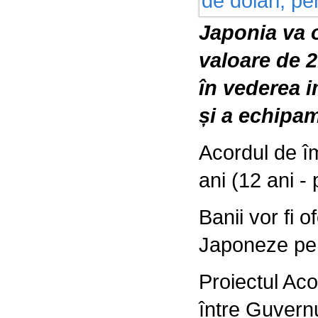
Japonia va o
valoare de 2
în vederea i
și a echipam
Acordul de î
ani (12 ani -
Banii vor fi o
Japoneze pen
Proiectul Aco
între Guvernu