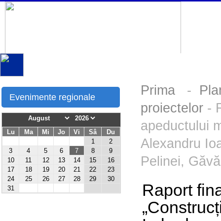
Prima
-
Pla
Evenimente regionale
proiectelor
- R
apeductului 
Lu
Ma
Mi
Jo
Vi
Sâ
Du
Alexandru Ioa
1
2
3
4
5
6
7
8
9
Pelinei, Găvă
10
11
12
13
14
15
16
17
18
19
20
21
22
23
24
25
26
27
28
29
30
Raport fin
31
„Construcț