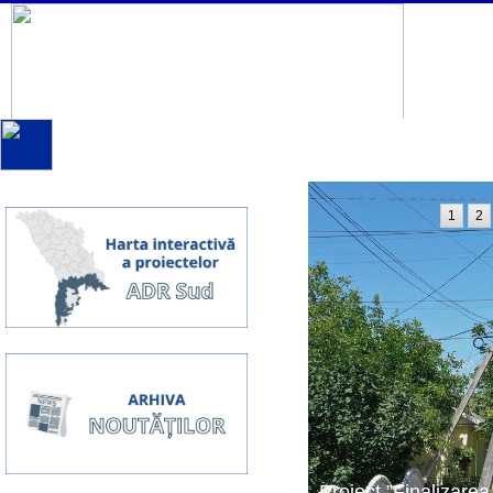
1
2
Proiect ”Finalizarea 