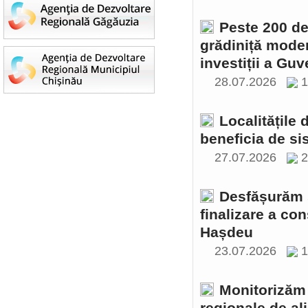
Peste 200 de 
grădiniță moder
investiții a Gu
28.07.2026
1
Localitățile
beneficia de si
27.07.2026
2
Desfășurăm ș
finalizare a con
Hașdeu
23.07.2026
1
Monitorizăm 