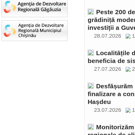
Peste 200 de 
grădiniță moder
investiții a Gu
28.07.2026
1
Localitățile
beneficia de si
27.07.2026
2
Desfășurăm ș
finalizare a con
Hașdeu
23.07.2026
1
Monitorizăm 