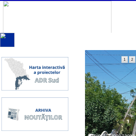
1
2
Proiect ”Finalizarea 