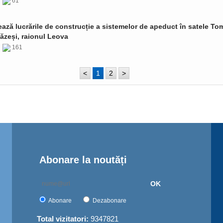
6
61
ază lucrările de construcție a sistemelor de apeduct în satele Tom
ăzeși, raionul Leova
6
161
<
1
2
>
Abonare la noutăți
OK
Abonare
Dezabonare
Total vizitatori:
9347821