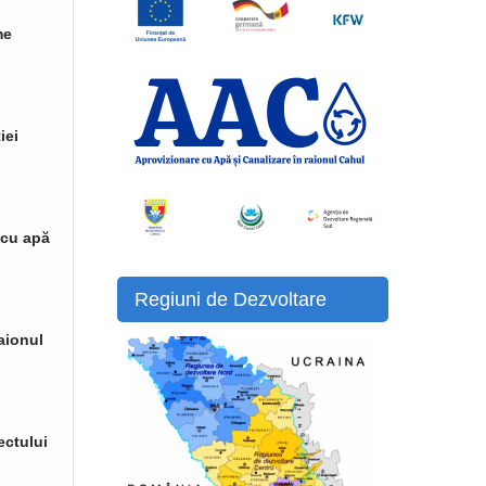
me
iei
 cu apă
Regiuni de Dezvoltare
raionul
ectului