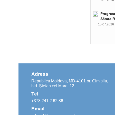
16.07.202
Progrese
Sărata R
15.07.202
Adresa
Republica Moldova, MD-4101 or. Cimișlia,
bld. Ștefan cel Mare, 12
Tel
+373 241 2 62 86
Email