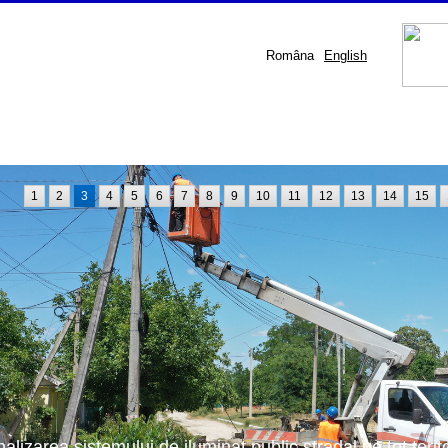
Româna
English
1
2
3
4
5
6
7
8
9
10
11
12
13
14
15
nalizarea sistemului de iluminat public stradal pe tot terit