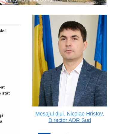
lei
ost
 stat
Mesajul dlui. Nicolae Hristov,
și
Director ADR Sud
va