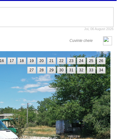
Joi, 06 August 2026
16
17
18
19
20
21
22
23
24
25
26
27
28
29
30
31
32
33
34
oriul municipiului Cahul”