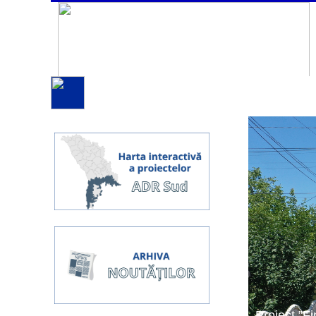
Proiect ”Fi