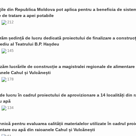
țile din Republica Moldova pot aplica pentru a beneficia de siste
de tratare a apei potabile
6
212
ăm ședință de lucru dedicată proiectului de finalizare a construcț
ediu al Teatrului B.P. Hașdeu
6
145
zăm lucrările de construcție a magistralei regionale de alimentare
anele Cahul și Vulcănești
6
178
de lucru în cadrul proiectului de aprovizionare a 14 localități din 
u apă
6
134
ehnică pentru evaluarea calității materialelor utilizate în cadrul proi
ntare cu apă din raioanele Cahul și Vulcănești