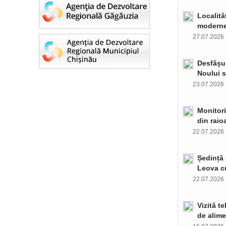
Localită
moderne 
27.07.202
Desfășur
Noului s
23.07.202
Monitori
din raio
22.07.202
Ședință 
Leova c
22.07.202
Vizită t
de alime