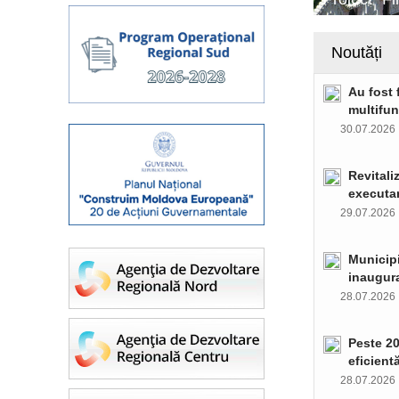
Noutăți
Au fost 
multifun
30.07.202
Revitali
executar
29.07.202
Municipi
inaugura
28.07.202
Peste 20
eficient
28.07.202