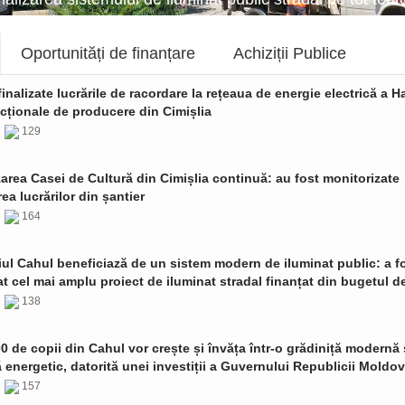
Oportunități de finanțare
Achiziții Publice
finalizate lucrările de racordare la rețeaua de energie electrică a Ha
cționale de producere din Cimișlia
6
129
zarea Casei de Cultură din Cimișlia continuă: au fost monitorizate
ea lucrărilor din șantier
6
164
ul Cahul beneficiază de un sistem modern de iluminat public: a f
t cel mai amplu proiect de iluminat stradal finanțat din bugetul de
6
138
0 de copii din Cahul vor crește și învăța într-o grădiniță modernă 
ă energetic, datorită unei investiții a Guvernului Republicii Moldo
6
157