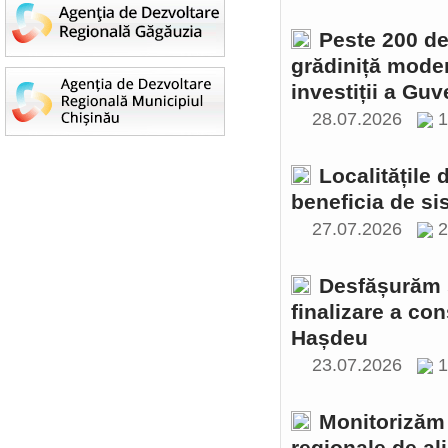
Peste 200 de 
grădiniță moder
investiții a Gu
28.07.2026
1
Localitățile
beneficia de si
27.07.2026
2
Desfășurăm ș
finalizare a con
Hașdeu
23.07.2026
1
Monitorizăm 