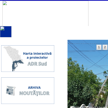
1
2
Proiect ”Finalizarea 