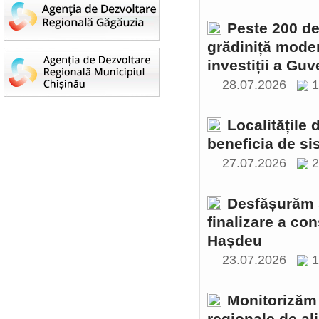
Peste 200 de 
grădiniță moder
investiții a Gu
28.07.2026
1
Localitățile
beneficia de si
27.07.2026
2
Desfășurăm ș
finalizare a con
Hașdeu
23.07.2026
1
Monitorizăm 