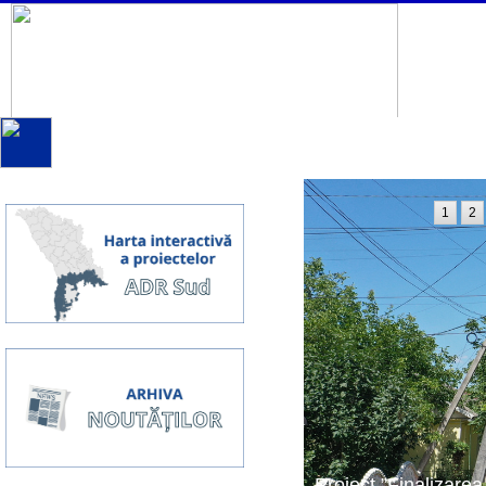
1
2
Proiect ”Finalizarea 