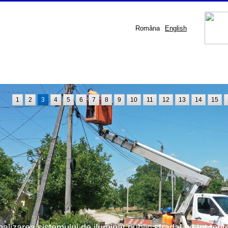
Româna
English
1
2
3
4
5
6
7
8
9
10
11
12
13
14
15
nalizarea sistemului de iluminat public stradal pe tot terit