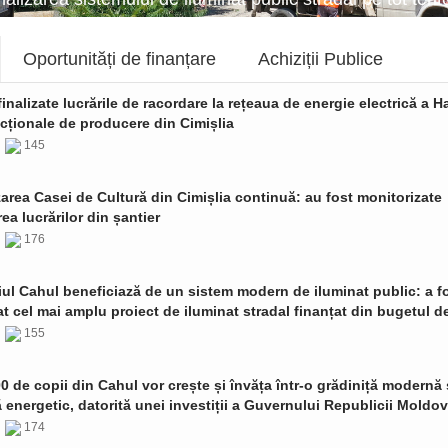
Oportunități de finanțare
Achiziții Publice
finalizate lucrările de racordare la rețeaua de energie electrică a Ha
cționale de producere din Cimișlia
6
145
zarea Casei de Cultură din Cimișlia continuă: au fost monitorizate
ea lucrărilor din șantier
6
176
ul Cahul beneficiază de un sistem modern de iluminat public: a f
t cel mai amplu proiect de iluminat stradal finanțat din bugetul de
6
155
0 de copii din Cahul vor crește și învăța într-o grădiniță modernă 
ă energetic, datorită unei investiții a Guvernului Republicii Moldo
6
174