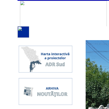
Proiect ”Fi