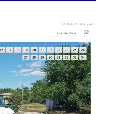
Sâmbătă, 08 August 2026
16
17
18
19
20
21
22
23
24
25
26
27
28
29
30
31
32
33
34
oriul municipiului Cahul”