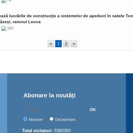
6
74
ază lucrările de construcție a sistemelor de apeduct în satele Tom
ăzeși, raionul Leova
6
183
<
1
2
>
Abonare la noutăți
OK
Abonare
Dezabonare
Total vizitatori:
9360360