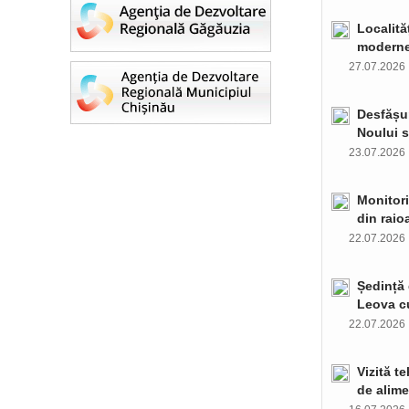
Localită
moderne 
27.07.202
Desfășur
Noului s
23.07.202
Monitori
din raio
22.07.202
Ședință 
Leova c
22.07.202
Vizită t
de alime