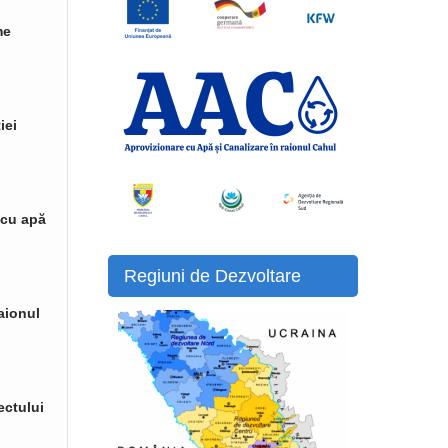
me
iei
 cu apă
Regiuni de Dezvoltare
raionul
ectului