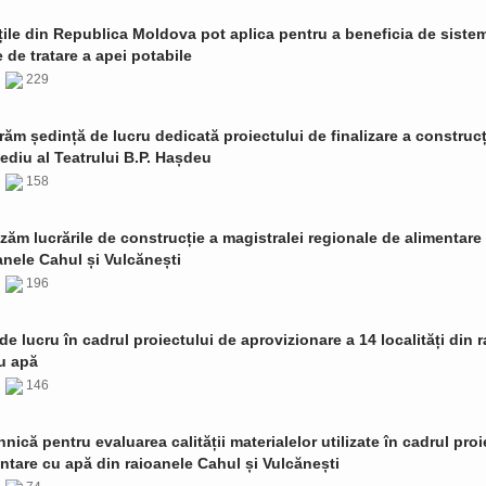
țile din Republica Moldova pot aplica pentru a beneficia de siste
de tratare a apei potabile
6
229
ăm ședință de lucru dedicată proiectului de finalizare a construcț
ediu al Teatrului B.P. Hașdeu
6
158
zăm lucrările de construcție a magistralei regionale de alimentare
anele Cahul și Vulcănești
6
196
de lucru în cadrul proiectului de aprovizionare a 14 localități din 
u apă
6
146
ehnică pentru evaluarea calității materialelor utilizate în cadrul proi
ntare cu apă din raioanele Cahul și Vulcănești