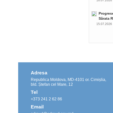
16.07.202
Progrese
Sărata R
15.07.202
Adresa
Republica Moldova, MD-4101 or. Cimișlia,
bld. Ștefan cel Mare, 12
Tel
+373 241 2 62 86
Email