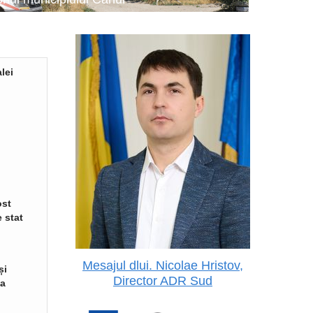
lei
ost
 stat
Mesajul dlui. Nicolae Hristov,
și
Director ADR Sud
va