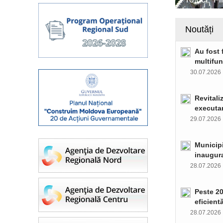
Noutăți
Au fost 
multifun
30.07.202
Revitali
executar
29.07.202
Municipi
inaugura
28.07.202
Peste 20
eficient
28.07.202