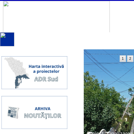
1
2
Proiect ”Finalizarea 