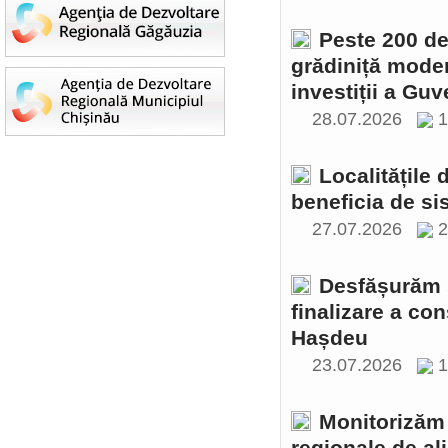
Peste 200 de 
grădiniță moder
investiții a Gu
28.07.2026
1
Localitățile
beneficia de si
27.07.2026
2
Desfășurăm ș
finalizare a con
Hașdeu
23.07.2026
1
Monitorizăm 