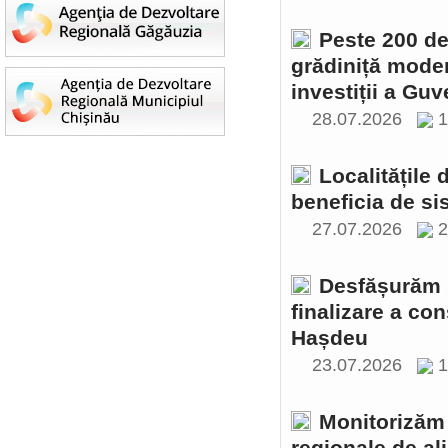
Peste 200 de 
grădiniță moder
investiții a Gu
28.07.2026
1
Localitățile
beneficia de si
27.07.2026
2
Desfășurăm ș
finalizare a con
Hașdeu
23.07.2026
1
Monitorizăm 