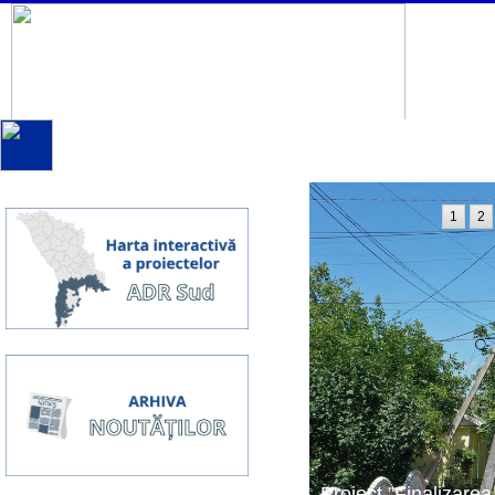
1
2
Proiect ”Finalizarea 