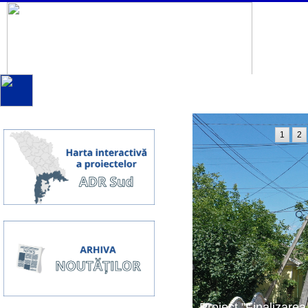
1
2
Proiect ”Finalizarea 