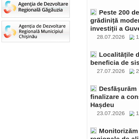
Peste 200 de 
grădiniță moder
investiții a Gu
28.07.2026
1
Localitățile
beneficia de si
27.07.2026
2
Desfășurăm ș
finalizare a con
Hașdeu
23.07.2026
1
Monitorizăm 