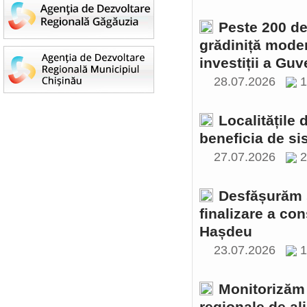
Peste 200 de 
grădiniță moder
investiții a Gu
28.07.2026
1
Localitățile
beneficia de si
27.07.2026
2
Desfășurăm ș
finalizare a con
Hașdeu
23.07.2026
1
Monitorizăm 