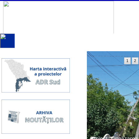
1
2
Proiect ”Finalizarea 