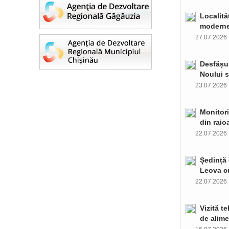
Localită
moderne 
27.07.202
Desfășur
Noului s
23.07.202
Monitori
din raio
22.07.202
Ședință 
Leova c
22.07.202
Vizită t
de alime