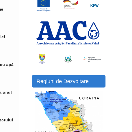
me
iei
 cu apă
Regiuni de Dezvoltare
raionul
ectului