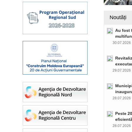
Noutăți
Au fost 
multifun
30.07.202
Revitali
executar
29.07.202
Municipi
inaugura
28.07.202
Peste 20
eficient
28.07.202