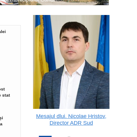
lei
ost
 stat
Mesajul dlui. Nicolae Hristov,
și
Director ADR Sud
va