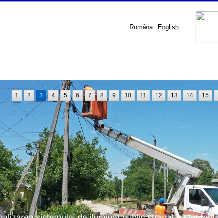
Româna
English
1
2
3
4
5
6
7
8
9
10
11
12
13
14
15
nalizarea sistemului de iluminat public stradal pe tot terit