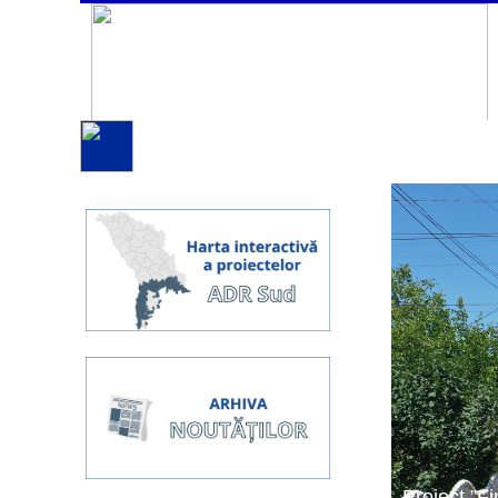
Proiect ”Fi