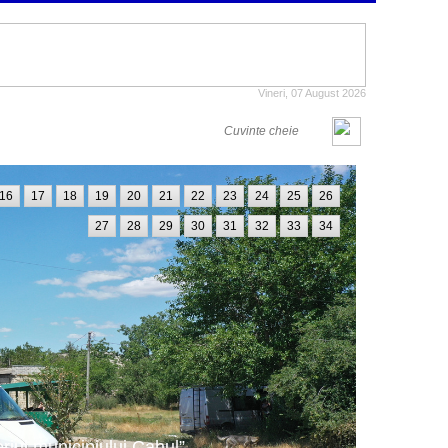
Vineri, 07 August 2026
16
17
18
19
20
21
22
23
24
25
26
27
28
29
30
31
32
33
34
oriul municipiului Cahul”