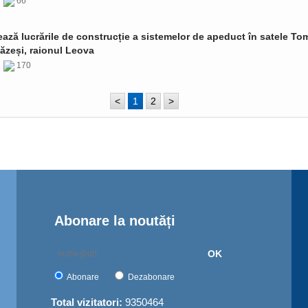
6
66
ază lucrările de construcție a sistemelor de apeduct în satele Tom
ăzeși, raionul Leova
6
170
<
1
2
>
Abonare la noutăți
OK
Abonare
Dezabonare
Total vizitatori:
9350464