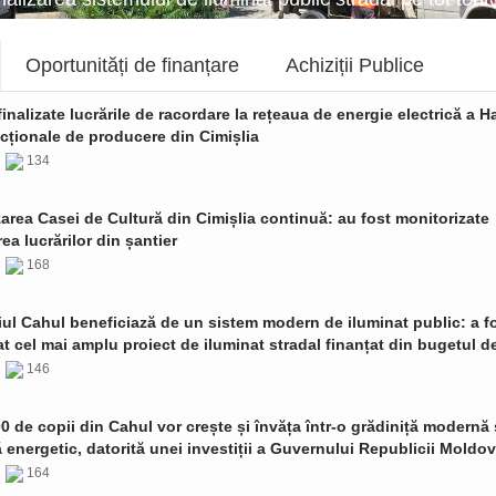
Oportunități de finanțare
Achiziții Publice
finalizate lucrările de racordare la rețeaua de energie electrică a Ha
cționale de producere din Cimișlia
6
134
zarea Casei de Cultură din Cimișlia continuă: au fost monitorizate
ea lucrărilor din șantier
6
168
ul Cahul beneficiază de un sistem modern de iluminat public: a f
t cel mai amplu proiect de iluminat stradal finanțat din bugetul de
6
146
0 de copii din Cahul vor crește și învăța într-o grădiniță modernă 
ă energetic, datorită unei investiții a Guvernului Republicii Moldo
6
164