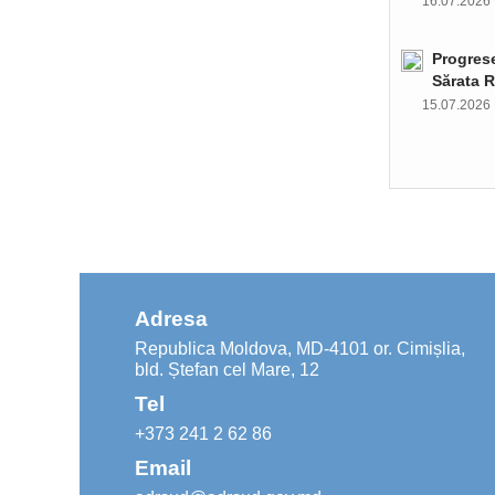
16.07.202
Progrese
Sărata R
15.07.202
Adresa
Republica Moldova, MD-4101 or. Cimișlia,
bld. Ștefan cel Mare, 12
Tel
+373 241 2 62 86
Email