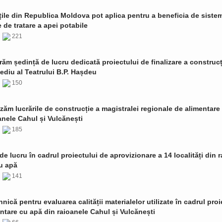
țile din Republica Moldova pot aplica pentru a beneficia de siste
de tratare a apei potabile
6
221
ăm ședință de lucru dedicată proiectului de finalizare a construcț
ediu al Teatrului B.P. Hașdeu
6
150
zăm lucrările de construcție a magistralei regionale de alimentare
anele Cahul și Vulcănești
6
185
de lucru în cadrul proiectului de aprovizionare a 14 localități din 
u apă
6
141
ehnică pentru evaluarea calității materialelor utilizate în cadrul proi
ntare cu apă din raioanele Cahul și Vulcănești