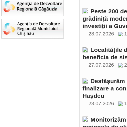
Peste 200 de 
grădiniță moder
investiții a Gu
28.07.2026
1
Localitățile
beneficia de si
27.07.2026
2
Desfășurăm ș
finalizare a con
Hașdeu
23.07.2026
1
Monitorizăm 