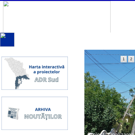
1
2
Proiect ”Finalizarea 