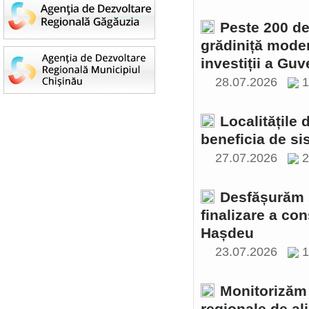
Peste 200 de 
grădiniță moder
investiții a Gu
28.07.2026
1
Localitățile
beneficia de si
27.07.2026
2
Desfășurăm ș
finalizare a con
Hașdeu
23.07.2026
1
Monitorizăm 