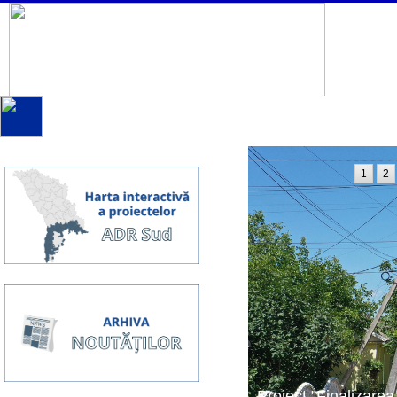
1
2
Proiect ”Finalizarea 