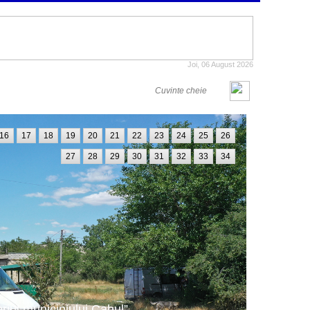
Joi, 06 August 2026
16
17
18
19
20
21
22
23
24
25
26
27
28
29
30
31
32
33
34
oriul municipiului Cahul”