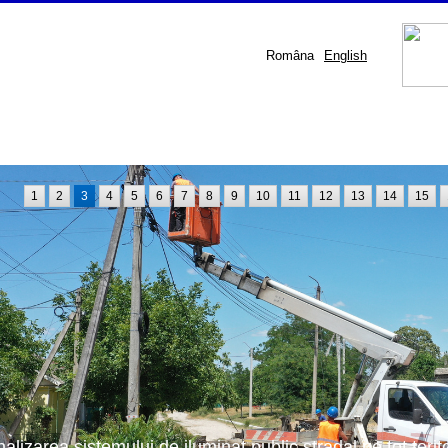
Româna
English
1
2
3
4
5
6
7
8
9
10
11
12
13
14
15
nalizarea sistemului de iluminat public stradal pe tot terit