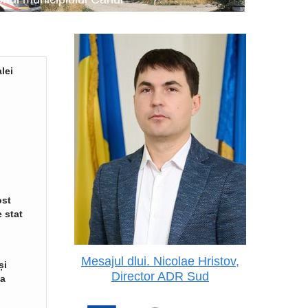
lei
ost
 stat
Mesajul dlui. Nicolae Hristov,
și
Director ADR Sud
va