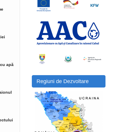
me
iei
 cu apă
Regiuni de Dezvoltare
raionul
ectului