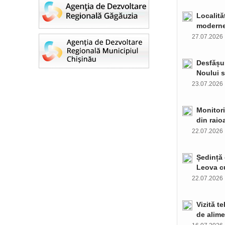
Localită
moderne 
27.07.202
Desfășur
Noului s
23.07.202
Monitori
din raio
22.07.202
Ședință 
Leova c
22.07.202
Vizită t
de alime