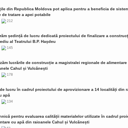
țile din Republica Moldova pot aplica pentru a beneficia de siste
de tratare a apei potabile
6
212
ăm ședință de lucru dedicată proiectului de finalizare a construcț
ediu al Teatrului B.P. Hașdeu
6
145
zăm lucrările de construcție a magistralei regionale de alimentare
anele Cahul și Vulcănești
6
178
de lucru în cadrul proiectului de aprovizionare a 14 localități din 
u apă
6
134
ehnică pentru evaluarea calității materialelor utilizate în cadrul proi
ntare cu apă din raioanele Cahul și Vulcănești