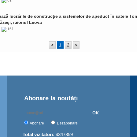
6
61
ază lucrările de construcție a sistemelor de apeduct în satele Tom
ăzeși, raionul Leova
6
161
<
1
2
>
Abonare la noutăți
OK
Abonare
Dezabonare
Total vizitatori:
9347859