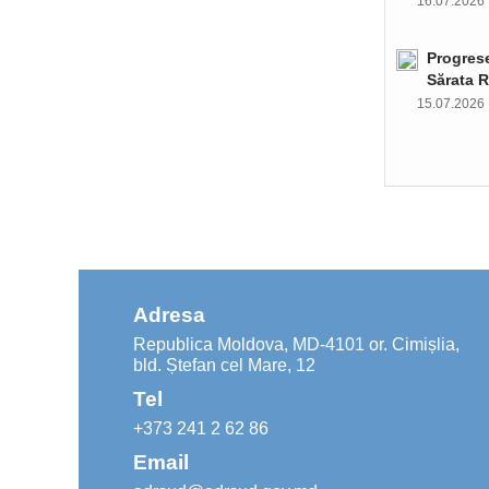
16.07.202
Progrese
Sărata R
15.07.202
Adresa
Republica Moldova, MD-4101 or. Cimișlia,
bld. Ștefan cel Mare, 12
Tel
+373 241 2 62 86
Email