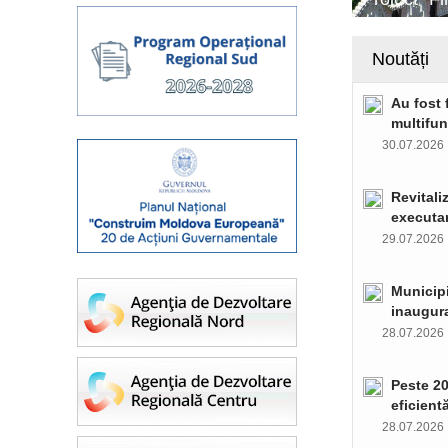
Noutăți
Au fost 
multifun
30.07.202
Revitali
executar
29.07.202
Municipi
inaugura
28.07.202
Peste 20
eficient
28.07.202