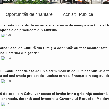
Oportunități de finanțare
Achiziții Publice
finalizate lucrările de racordare la rețeaua de energie electrică a Ha
cționale de producere din Cimișlia
6
129
zarea Casei de Cultură din Cimișlia continuă: au fost monitorizate
ea lucrărilor din șantier
6
164
ul Cahul beneficiază de un sistem modern de iluminat public: a f
t cel mai amplu proiect de iluminat stradal finanțat din bugetul de
6
138
0 de copii din Cahul vor crește și învăța într-o grădiniță modernă 
ă energetic, datorită unei investiții a Guvernului Republicii Moldo
6
157