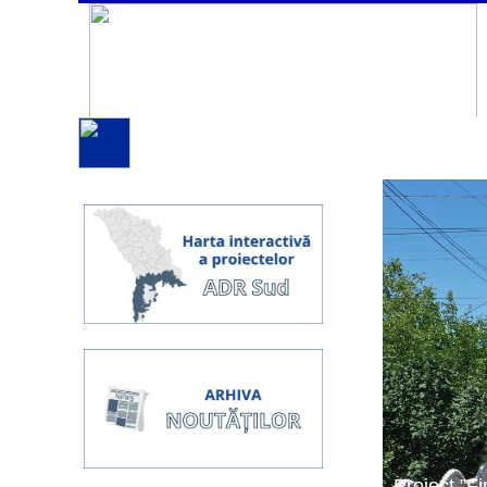
Proiect ”Fi