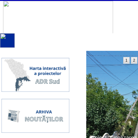
1
2
Proiect ”Finalizarea 