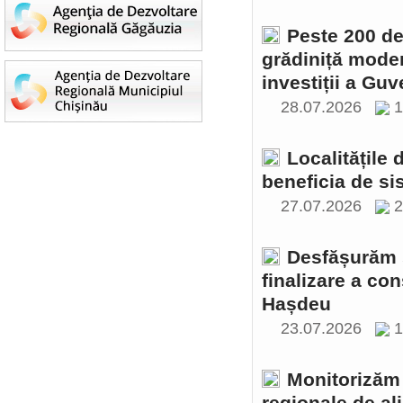
Peste 200 de 
grădiniță moder
investiții a Gu
28.07.2026
1
Localitățile
beneficia de si
27.07.2026
2
Desfășurăm ș
finalizare a con
Hașdeu
23.07.2026
1
Monitorizăm 