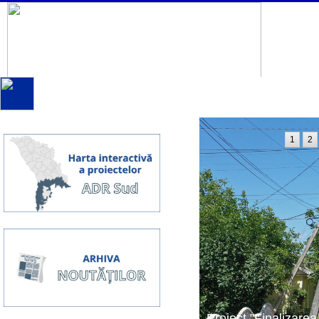
1
2
Proiect ”Finalizarea 