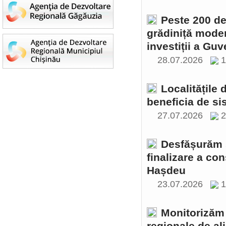
Peste 200 de 
grădiniță moder
investiții a Gu
28.07.2026
1
Localitățile
beneficia de si
27.07.2026
2
Desfășurăm ș
finalizare a con
Hașdeu
23.07.2026
1
Monitorizăm 