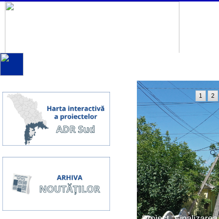
1
2
Proiect ”Finalizarea 