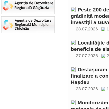
Peste 200 de 
grădiniță moder
investiții a Gu
28.07.2026
1
Localitățile
beneficia de si
27.07.2026
2
Desfășurăm ș
finalizare a con
Hașdeu
23.07.2026
1
Monitorizăm 