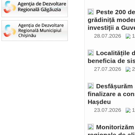
Peste 200 de 
grădiniță moder
investiții a Gu
28.07.2026
1
Localitățile
beneficia de si
27.07.2026
2
Desfășurăm ș
finalizare a con
Hașdeu
23.07.2026
1
Monitorizăm 