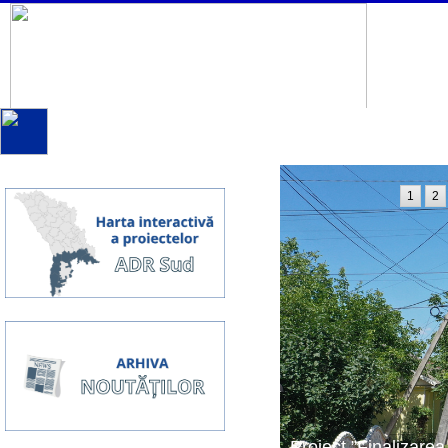
1
2
Proiect ”Finalizarea 