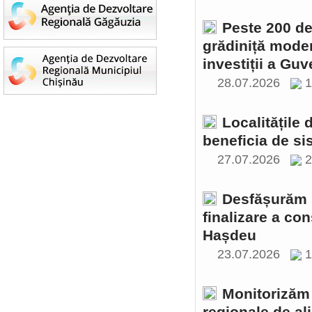
Peste 200 de 
grădiniță moder
investiții a Gu
28.07.2026
1
Localitățile
beneficia de si
27.07.2026
2
Desfășurăm ș
finalizare a con
Hașdeu
23.07.2026
1
Monitorizăm 