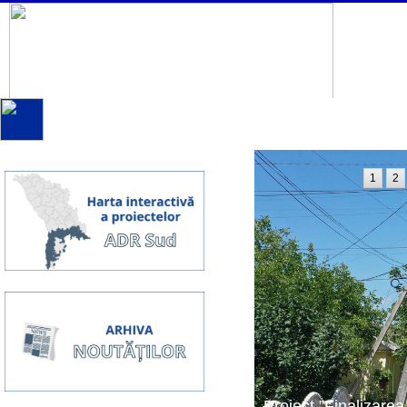
1
2
Proiect ”Finalizarea 